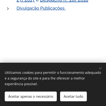
Divulgação Publicações
Utilizamos cookies para permitir o funcionamento adequado
e a segurança do site e para lhe oferecer a melhor
experiência possível.
2022 APEPE | Todos os direitos reservados.
Aceitar apenas o necessário
Aceitar tudo
Desenvolvido por
Webnode
Cookies