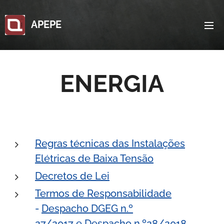
APEPE
ENERGIA
Regras técnicas das Instalações
Elétricas de Baixa Tensão
Decretos de Lei
Termos de Responsabilidade
-
Despacho DGEG n.º
27/2017
e
Despacho n.º28/2018