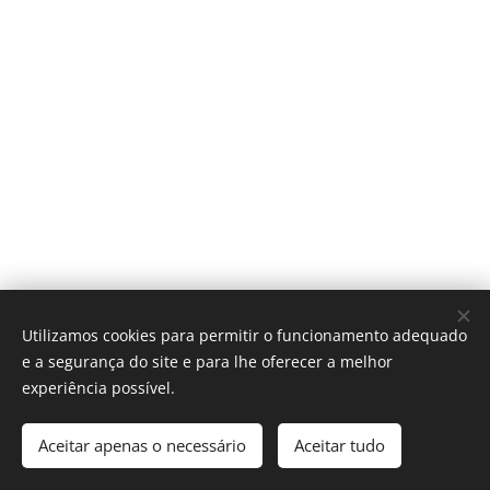
Utilizamos cookies para permitir o funcionamento adequado
e a segurança do site e para lhe oferecer a melhor
experiência possível.
2022 APEPE | Todos os direitos reservados.
Aceitar apenas o necessário
Aceitar tudo
Desenvolvido por
Webnode
Cookies